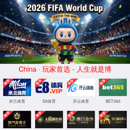
永乐高ylg030net(股份公司)-Officia
永乐高70net官网
入口
师资队伍
科研管理