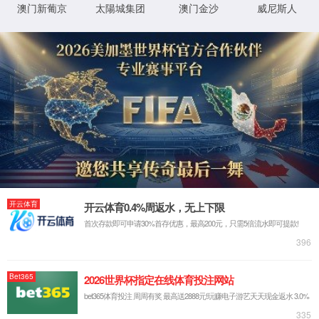
ous
新闻动态